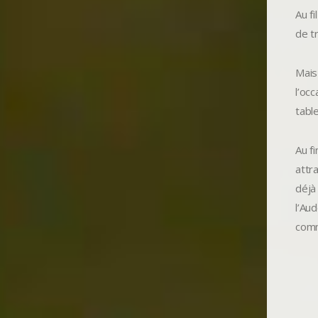
Au f
de t
Mais
l’oc
table
Au f
attr
déjà
l’Au
com